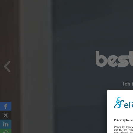
bes
Ich 
Fahrzeug