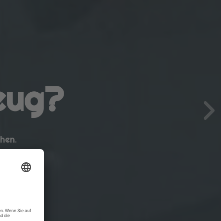
eug?
chen.
stattung.