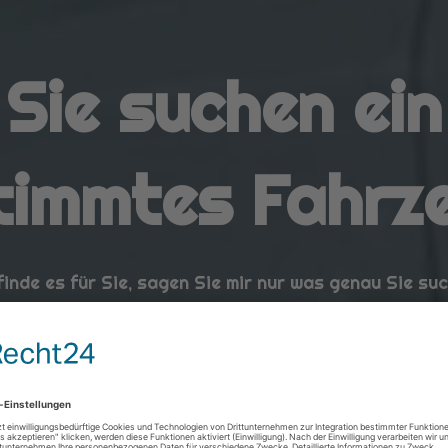
Sie suchen ein
timmtes Fahrz
finde es für Sie, sagen Sie mir nur was genau Sie su
beschaffung aus dem EU-Land auch nach Wunschaus
ZUR FAHRZEUGANFRAGE...